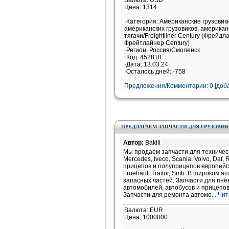
Валюта: USD
Цена: 1314
Категория: Американские грузови
американских грузовиков, американ
тягачи/Freightliner Century (Фрейдл
Фрейтлайнер Century)
Регион: Россия/Смоленск
Код: 452818
Дата: 13.03.24
Осталось дней: -758
Предложения/Комментарии: 0 [доба
ПРЕДЛАГАЕМ ЗАПЧАСТИ ДЛЯ ГРУЗОВИ
Автор:
Bakili
Мы продаем запчасти для техничес
Mercedes, Iveco, Scania, Volvo, Daf,
прицепов и полуприцепов европейско
Fruehauf, Trailor, Smb. В широком 
запасных частей. Запчасти для пне
автомобилей, автобусов и прицепов M
Запчасти для ремонта автомо
... Ч
Валюта: EUR
Цена: 1000000