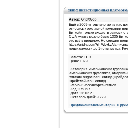
GRID-X ИНВЕСТИЦИОННАЯ ПЛАТФОРМ
Автор:
GridXGob
Ещё в 2009-м году многие из нас д
относясь к рекламной компании ново
Биткойн только входил в рынок и с
США купить можно было 1335 Биткой
это всё в прошлом. Но сегодня поя
https://grid-x.com?rf=WbvkvAIa - и
недвижимости до 1-го кв. метра. Ре
Валюта: EUR
Цена: 1079
Категория: Американские грузови
американских грузовиков, американ
тягачи/Freightliner Century (Фрейдл
Фрейтлайнер Century)
Регион: Россия/Архангельск
Код: 279197
Дата: 26.02.21
Осталось дней: -1779
Предложения/Комментарии: 0 [доба