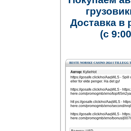
грузовик
Доставка в
(с 9:0
BESTE NORSKE CASINO 2024 I TILLEGG
Автор:
KylieHot
https://gosafe.click/no/AaqWLS - Spill
eller for ekte penger. Ha det gy!
https://gosafe.click/no/AaqWLS - https:
here.com/promogmb/xrno/top/65m2yai
htt ps://gosafe.click/no/AaqWLS - https
here.com/promogmb/xrno/second/nrq
https://gosafe.click/no/AaqWLS - https:
here.com/promogmb/xrno/bonus/j0070