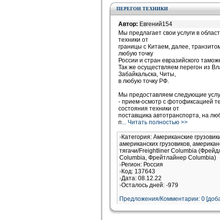
ПЕРЕГОН ТЕХНИКИ
Автор:
Евгений154
Мы предлагает свои услуги в облас
техники от
границы с Китаем, далее, транзитом
любую точку
России и стран евразийского тамож
Так же осуществляем перегон из Вл
Забайкальска, Читы,
в любую точку РФ.
Мы предоставляем следующие услу
- прием-осмотр с фотофиксацией т
состояния техники от
поставщика автотранспорта, на л
п
... Читать полностью >>
Категория: Американские грузови
американских грузовиков, американ
тягачи/Freightliner Columbia (Фрей
Columbia, Фрейтлайнер Columbia)
Регион: Россия
Код: 137643
Дата: 08.12.22
Осталось дней: -979
Предложения/Комментарии: 0 [доба