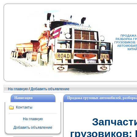
ПРОДАЖА
РАЗБОРКА Г
ГРУЗОВИКОВ:
АВТОМОБИЛИ
КИТА
На главную
/
Добавить объявление
Навигация
Продажа грузовых автомобилей, разборка
Контакты
Запчаст
На главную
Добавить объявление
грузовиков: F