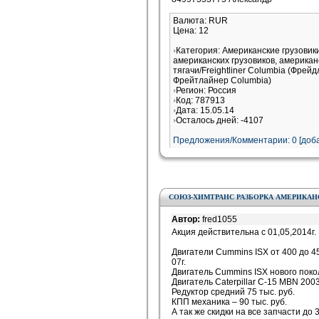
Валюта: RUR
Цена: 12
Категория: Американские грузови
американских грузовиков, американ
тягачи/Freightliner Columbia (Фрей
Фрейтлайнер Columbia)
Регион: Россия
Код: 787913
Дата: 15.05.14
Осталось дней: -4107
Предложения/Комментарии: 0 [доба
СОЮЗ-ХИМТРАНС РАЗБОРКА АМЕРИКАН
Автор:
fred1055
Акция действительна с 01,05,2014г. 
Двигатели Cummins ISX от 400 до 450
07г.
Двигатель Cummins ISX нового покол
Двигатель Caterpillar С-15 MBN 2003г
Редуктор средний 75 тыс. руб.
КПП механика – 90 тыс. руб.
А так же скидки на все запчасти до 