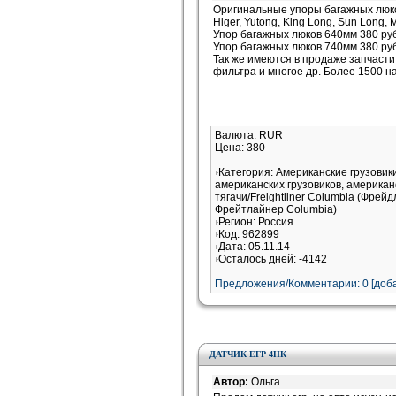
Оригинальные упоры багажных люко
Higer, Yutong, King Long, Sun Long,
Упор багажных люков 640мм 380 ру
Упор багажных люков 740мм 380 ру
Так же имеются в продаже запчасти
фильтра и многое др. Более 1500 н
Валюта: RUR
Цена: 380
Категория: Американские грузови
американских грузовиков, американ
тягачи/Freightliner Columbia (Фрей
Фрейтлайнер Columbia)
Регион: Россия
Код: 962899
Дата: 05.11.14
Осталось дней: -4142
Предложения/Комментарии: 0 [доба
ДАТЧИК ЕГР 4НК
Автор:
Ольга