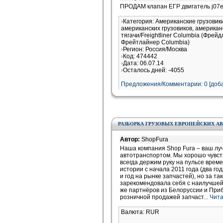
ПРОДАМ клапан ЕГР двигатель j0
Категория: Американские грузови
американских грузовиков, американ
тягачи/Freightliner Columbia (Фрей
Фрейтлайнер Columbia)
Регион: Россия/Москва
Код: 474442
Дата: 06.07.14
Осталось дней: -4055
Предложения/Комментарии: 0 [доба
РАЗБОРКА ГРУЗОВЫХ ЕВРОПЕЙСКИХ 
Автор:
ShopFura
Наша компания Shop Fura – ваш лу
автотранспортом. Мы хорошо чувст
всегда держим руку на пульсе време
истории с начала 2011 года (два го
и год на рынке запчастей), но за та
зарекомендовала себя с наилучшей 
же партнёров из Белоруссии и При
розничной продажей запчаст
... Чи
Валюта: RUR