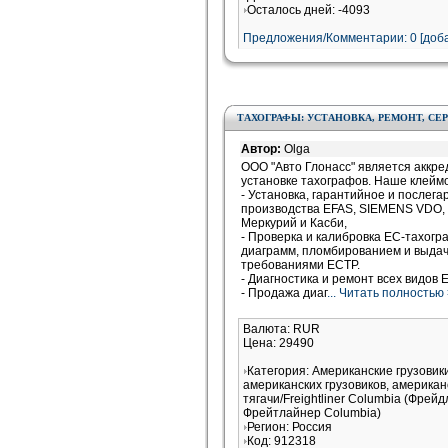
Осталось дней: -4093
Предложения/Комментарии: 0 [доба
ТАХОГРАФЫ: УСТАНОВКА, РЕМОНТ, СЕ
Автор:
Olga
ООО "Авто Глонасс" является аккр
установке тахографов. Наше клейм
- Установка, гарантийное и послег
производства EFAS, SIEMENS VDО,
Меркурий и Касби,
- Проверка и калибровка ЕС-тахогр
диаграмм, пломбированием и выдач
требованиями ЕСТР.
- Диагностика и ремонт всех видов 
- Продажа диаг
... Читать полностью
Валюта: RUR
Цена: 29490
Категория: Американские грузови
американских грузовиков, американ
тягачи/Freightliner Columbia (Фрей
Фрейтлайнер Columbia)
Регион: Россия
Код: 912318