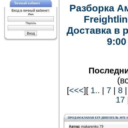
Личный кабинет
Разборка А
Вход в личный кабинет:
Имя
Freightlin
Пароль
Доставка в 
9:00
Последни
(в
[
<<<
][
1..
|
7
|
8
17
ПРОДАМ КЛАПАН ЕГР ДВИГАТЕЛЬ J07E 
Автор:
makarenko.79