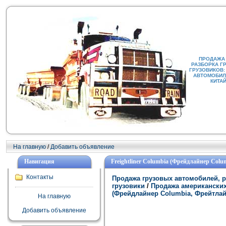
ПРОДАЖА
РАЗБОРКА Г
ГРУЗОВИКОВ:
АВТОМОБИЛИ
КИТА
На главную
/
Добавить объявление
Навигация
Freightliner Columbia (Фрейдлайнер Col
Контакты
Продажа грузовых автомобилей, р
грузовики
/
Продажа американских
(Фрейдлайнер Columbia, Фрейтлай
На главную
Добавить объявление