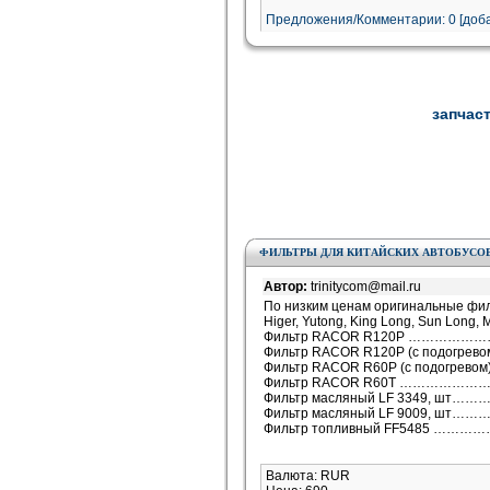
Предложения/Комментарии: 0 [доба
запчаст
ФИЛЬТРЫ ДЛЯ КИТАЙСКИХ АВТОБУСОВ
Автор:
trinitycom@mail.ru
По низким ценам оригинальные фил
Higer, Yutong, King Long, Sun Long,
Фильтр RACOR R120P …………………
Фильтр RACOR R120P (с подогревом
Фильтр RACOR R60P (с подогревом)
Фильтр RACOR R60T …………………
Фильтр масляный LF 3349, шт………
Фильтр масляный LF 9009, шт………
Фильтр топливный FF5485 …………
Валюта: RUR