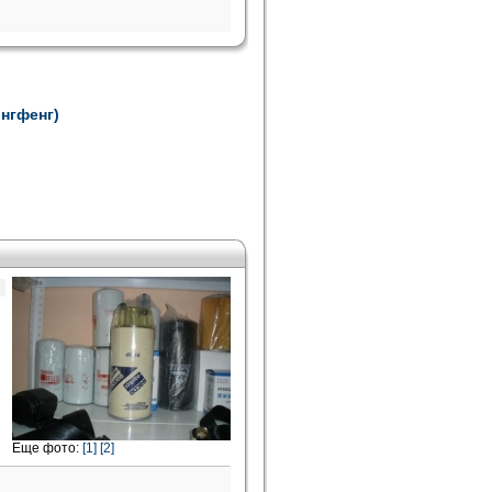
онгфенг)
Еще фото:
[1]
[2]