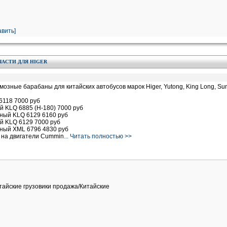
вить]
ЧАСТИ ДЛЯ HIGER
озные барабаны для китайских автобусов марок Higer, Yutong, King Long, Su
6118 7000 руб
й KLQ 6885 (H-180) 7000 руб
ный KLQ 6129 6160 руб
й KLQ 6129 7000 руб
ный XML 6796 4830 руб
и на двигатели Cummin
... Читать полностью >>
итайские грузовики продажа/Китайские