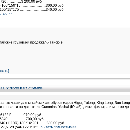
 6720 …………3 200,00 руб
720 100*150*15 …………………300,00 руб
R 155*15*175 …………………..340,00 руб
остью >>
итайские грузовики продажа/Китайские
вить]
ER, YUTONG И НА CUMMINS
ные части для китайских автобусов марок Higer, Yutong, King Long, Sun Long
же запчасти на двигатели Cummins, Yuchai (Ючай), диски, фильтра и многое др.
 6122 F ……….970,00 руб
5,6840 ……………700,00 руб
840 (1110R) 180*16*201 ……280,00 руб
27,6129 (54R) 220*16*
... Читать полностью >>