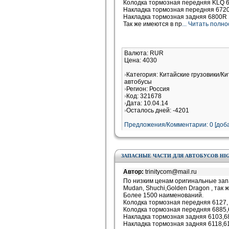
Колодка тормозная передняя KLQ
Накладка тормозная передняя 6
Накладка тормозная задняя 6800
Так же имеются в пр
... Читать полн
Валюта: RUR
Цена: 4030
Категория: Китайские грузовики/К
автобусы
Регион: Россия
Код: 321678
Дата: 10.04.14
Осталось дней: -4201
Предложения/Комментарии: 0 [доба
ЗАПАСНЫЕ ЧАСТИ ДЛЯ АВТОБУСОВ HIG
Автор:
trinitycom@mail.ru
По низким ценам оригинальные запас
Mudan, Shuchi,Golden Dragon , так 
Более 1500 наименований.
Колодка тормозная передняя 6127,
Колодка тормозная передняя 688
Накладка тормозная задняя 6103,6
Накладка тормозная задняя 6118,61