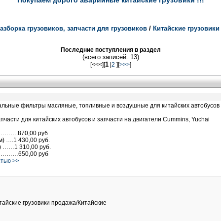
Покупаем дорого аварийные китайские грузовики !!!
азборка грузовиков, запчасти для грузовиков
/
Китайские грузовик
Последние поступления в раздел
(всего записей: 13)
1
[<<<][
|
2
][
>>>
]
альные фильтры масляные, топливные и воздушные для китайских автобусов
пчасти для китайских автобусов и запчасти на двигатели Cummins, Yuchai
…….870,00 руб
) ….1 430,00 руб.
 ……1 310,00 руб.
………650,00 руб
стью >>
итайские грузовики продажа/Китайские