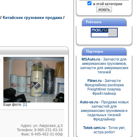
в этой категории
и
/
Китайские грузовики продажа
/
Рейтинги
Партнеры
MSAuto.ru
- Запчасти для
американских грузовиков,
запчасти для американских
тягачей
Fliner.ru
- Запчасти
Фредлайнер разборка
Freightliner покупка
Фрейтлайнер
Auto-us.ru
- Продажа новых
Еще фото:
[1]
запчастей для
американских грузовиков и
седельных тягачей
Фредлайнер
Адрес: ул. Амурская, д.3
Totek-umt.ru
- Тотек умт,
Телефон: 8-985-231-93-16
астра робот
Факс: 8-495-462-31-00ф