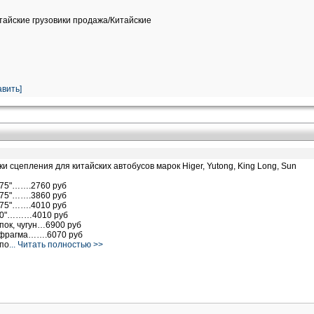
итайские грузовики продажа/Китайские
вить]
 сцепления для китайских автобусов марок Higer, Yutong, King Long, Sun
,75"…….2760 руб
,75"…….3860 руб
,75"…….4010 руб
2,0"………4010 руб
апок, чугун…6900 руб
иафрагма…….6070 руб
апо
... Читать полностью >>