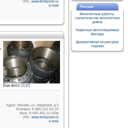
URL:
www.trinitycom.ru
e-mail
Реклама
Монолитные работы,
строительство монолитных
домов
Навесные вентилируемые
фасады
Декоративная штукатурка
террако
n
Еще фото:
[1]
[2]
Адрес: Москва, ул. Амурская, д.3
Телефон: 8-985-231-93-16
Факс: 8-495-462-31-00ф
URL:
www.trinitycom.ru
e-mail