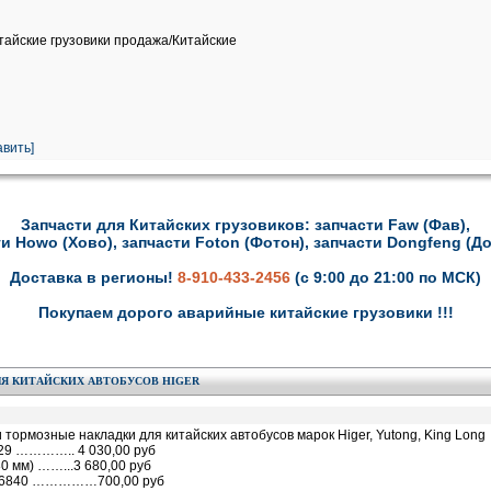
итайские грузовики продажа/Китайские
вить]
Запчасти для Китайских грузовиков: запчасти Faw (Фав),
и Howo (Хово), запчасти Foton (Фотон), запчасти Dongfeng (Д
Доставка в регионы!
8-910-433-2456
(с 9:00 до 21:00 по МСК)
Покупаем дорого аварийные китайские грузовики !!!
Я КИТАЙСКИХ АВТОБУСОВ HIGER
тормозные накладки для китайских автобусов марок Higer, Yutong, King Long
29 ………….. 4 030,00 руб
0 мм) ……...3 680,00 руб
5,6840 ……………700,00 руб