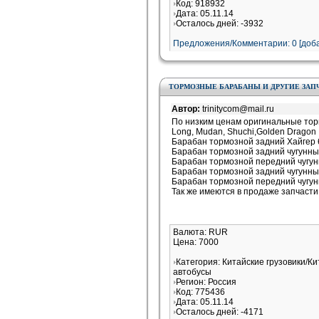
Код: 918932
Дата: 05.11.14
Осталось дней: -3932
Предложения/Комментарии: 0 [доба
ТОРМОЗНЫЕ БАРАБАНЫ И ДРУГИЕ ЗАП
Автор:
trinitycom@mail.ru
По низким ценам оригинальные торм
Long, Mudan, Shuchi,Golden Dragon
Барабан тормозной задний Хайгер 
Барабан тормозной задний чугунны
Барабан тормозной передний чугун
Барабан тормозной задний чугунны
Барабан тормозной передний чугун
Так же имеются в продаже запчаст
Валюта: RUR
Цена: 7000
Категория: Китайские грузовики/К
автобусы
Регион: Россия
Код: 775436
Дата: 05.11.14
Осталось дней: -4171