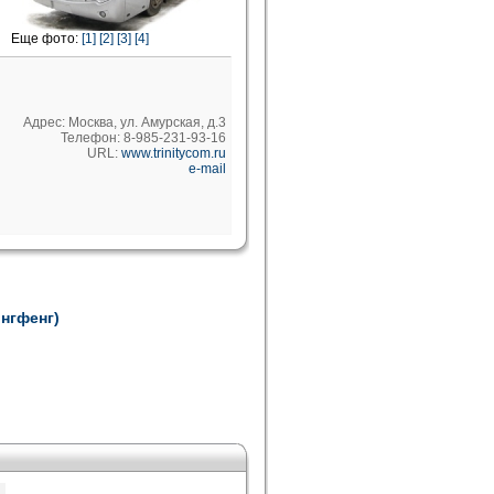
Еще фото:
[1]
[2]
[3]
[4]
Адрес: Москва, ул. Амурская, д.3
Телефон: 8-985-231-93-16
URL:
www.trinitycom.ru
e-mail
онгфенг)