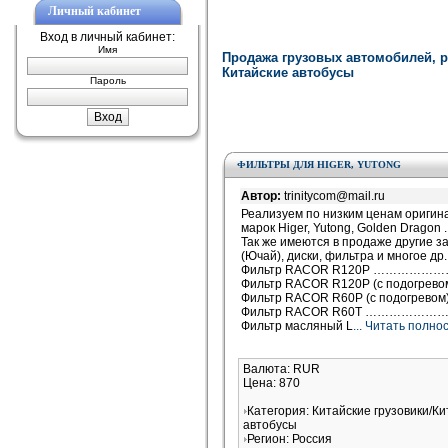
Личный кабинет
Вход в личный кабинет:
Имя
Продажа грузовых автомобилей, р
Китайские автобусы
Пароль
ФИЛЬТРЫ ДЛЯ HIGER, YUTONG
Автор:
trinitycom@mail.ru
Реализуем по низким ценам оригин
марок Higer, Yutong, Golden Dragon .
Так же имеются в продаже другие за
(Ючай), диски, фильтра и многое др.
Фильтр RACOR R120P …………………
Фильтр RACOR R120P (с подогревом
Фильтр RACOR R60P (с подогревом)
Фильтр RACOR R60T …………………
Фильтр масляный L
... Читать полно
Валюта: RUR
Цена: 870
Категория: Китайские грузовики/К
автобусы
Регион: Россия