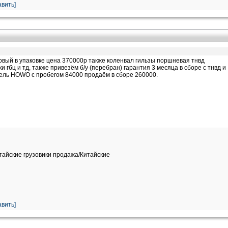
вить]
ый в упаковке цена 370000р также коленвал гильзы поршневая тнвд
гбц и тд, также привезём б/у (перебран) гарантия 3 месяца в сборе с тнвд и
тель HOWO с пробегом 84000 продаём в сборе 260000.
итайские грузовики продажа/Китайские
вить]