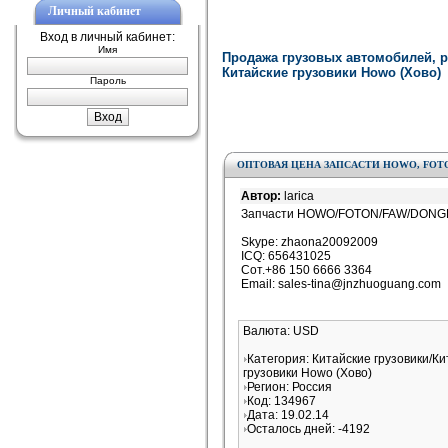
Личный кабинет
Вход в личный кабинет:
Имя
Продажа грузовых автомобилей, р
Китайские грузовики Howo (Хово)
Пароль
ОПТОВАЯ ЦЕНА ЗАПСАСТИ HOWO, FOTO
Автор:
larica
Запчасти HOWO/FOTON/FAW/DONGFE
Skype: zhaona20092009
ICQ: 656431025
Сот.+86 150 6666 3364
Email: sales-tina@jnzhuoguang.com
Валюта: USD
Категория: Китайские грузовики/К
грузовики Howo (Хово)
Регион: Россия
Код: 134967
Дата: 19.02.14
Осталось дней: -4192