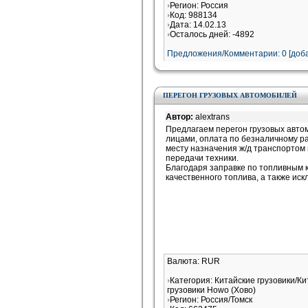
Регион: Россия
Код: 988134
Дата: 14.02.13
Осталось дней: -4892
Предложения/Комментарии: 0 [доба
ПЕРЕГОН ГРУЗОВЫХ АВТОМОБИЛЕЙ
Автор:
alextrans
Предлагаем перегон грузовых автом
лицами, оплата по безналичному ра
месту назначения ж/д транспортом 
передачи техники.
Благодаря заправке по топливным 
качественного топлива, а также ис
Валюта: RUR
Категория: Китайские грузовики/К
грузовики Howo (Хово)
Регион: Россия/Томск