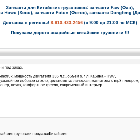
Запчасти для Китайских грузовиков: запчасти Faw (Фав),
и Howo (Хово), запчасти Foton (Фотон), запчасти Dongfeng (Д
Доставка в регионы!
8-910-433-2456
(с 9:00 до 21:00 по МСК)
Покупаем дорого аварийные китайские грузовики !!!
и под заказ.
inotruk, мощность двигателя 336 л.с., объем 9,7 л. Кабина - HW7,
ухслойное лобовое стекло, цельнометаллическая, магнитола с mp3 плеером,
ционер, печка, комфортное кресло, современный интерьер.
итайские грузовики продажа/Китайские