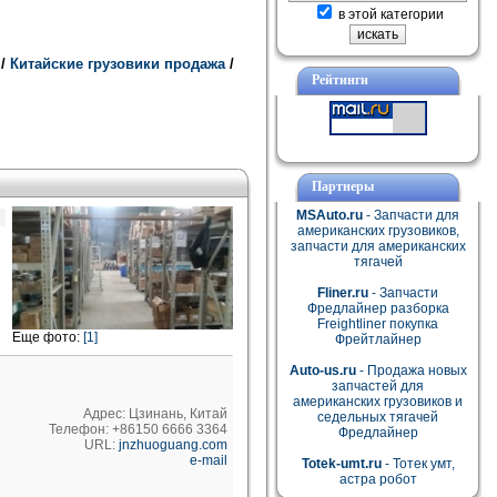
в этой категории
и
/
Китайские грузовики продажа
/
Рейтинги
Партнеры
MSAuto.ru
- Запчасти для
американских грузовиков,
запчасти для американских
тягачей
Fliner.ru
- Запчасти
Фредлайнер разборка
Freightliner покупка
Еще фото:
[1]
Фрейтлайнер
Auto-us.ru
- Продажа новых
запчастей для
американских грузовиков и
Адрес: Цзинань, Китай
седельных тягачей
Телефон: +86150 6666 3364
Фредлайнер
URL:
jnzhuoguang.com
e-mail
Totek-umt.ru
- Тотек умт,
астра робот