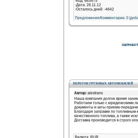
Код: 663475
Дата: 26.11.12
Осталось дней: -4642
Предложения/Комментарии: 0 [доба
запчаст
ПЕРЕГОН ГРУЗОВЫХ АВТОМОБИЛЕЙ
Автор:
alextrans
Наша компания долгое время заним
Работаем только с юридическими ли
документы и акты приема-передачи
Благодаря заправке по топливным 
качественного топлива, а также ис
Доставка производится в строго ог
Валюта: RUR