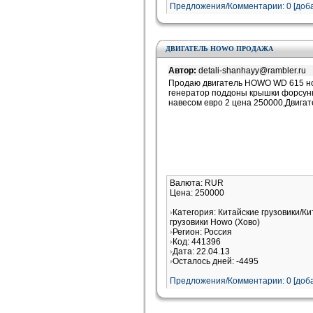
Предложения/Комментарии: 0 [доба
ДВИГАТЕЛЬ HOWO ПРОДАЖА
Автор:
detali-shanhayy@rambler.ru
Продаю двигатель HOWO WD 615 нов
генератор поддоны крышки форсунки 
навесом евро 2 цена 250000,Двига
Валюта: RUR
Цена: 250000
Категория: Китайские грузовики/К
грузовики Howo (Хово)
Регион: Россия
Код: 441396
Дата: 22.04.13
Осталось дней: -4495
Предложения/Комментарии: 0 [доба