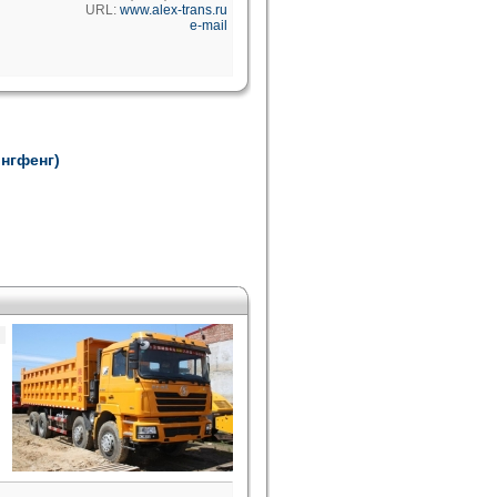
URL:
www.alex-trans.ru
e-mail
онгфенг)