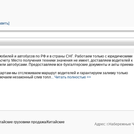
вить]
обилей и автобусов по РФ и в страны СНГ. Работаем только с юридическими
счету. Место получения техники значения не имеет, доставляем водителей к
или автобусами. Предоставляем все бухгалтерские документы и акты приема
картам-мы отслеживаем маршрут водителей и гарантируем заливку только
ключаем незаконный слив топл
... Читать полностью >>
итайские грузовики продажа/Китайские
Адрес: г.Набережные Ч