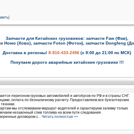
вить]
Запчасти для Китайских грузовиков: запчасти Faw (Фав),
и Howo (Хово), запчасти Foton (Фотон), запчасти Dongfeng (Д
Доставка в регионы!
8-910-433-2456
(с 9:00 до 21:00 по МСК)
Покупаем дорого аварийные китайские грузовики !!!
ается перегоном грузовых автомобилей и автобусов по РФ и в страны СНГ.
цами, оплата по безналичному расчету. Предоставляем все бухгалтерские
 техники.
картам-мы отслеживаем маршрут водителей и гарантируем заливку только
ключаем незаконный слив топлива на всем пути следования.
оворенные договором с
... Читать полностью >>