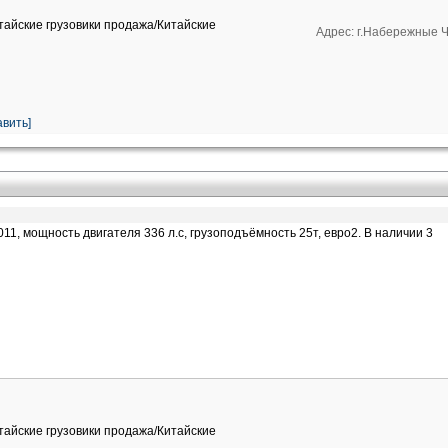
итайские грузовики продажа/Китайские
Адрес: г.Набережные Ч
вить]
11, мощность двигателя 336 л.с, грузоподъёмность 25т, евро2. В наличии 3
итайские грузовики продажа/Китайские