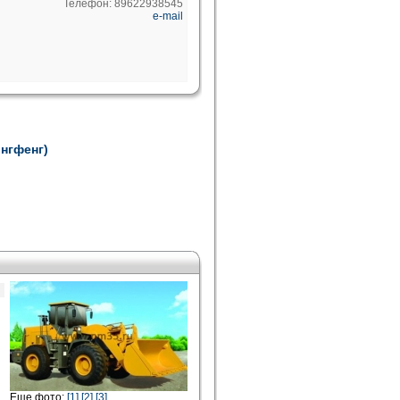
Телефон: 89622938545
e-mail
онгфенг)
Еще фото:
[1]
[2]
[3]