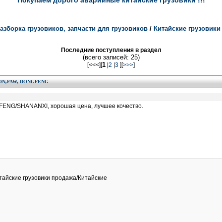
Покупаем дорого аварийные китайские грузовики !!!
азборка грузовиков, запчасти для грузовиков
/
Китайские грузовик
Последние поступления в раздел
(всего записей: 25)
1
[<<<][
|
2
|
3
][
>>>
]
N,FAW, DONGFENG
NG/SHANANXI, хорошая цена, лучшее кочество.
итайские грузовики продажа/Китайские