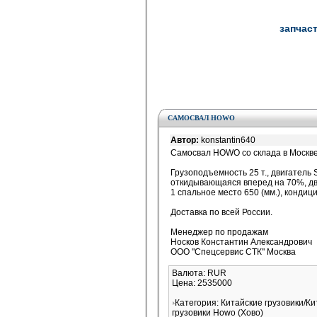
запчаст
САМОСВАЛ HOWO
Автор:
konstantin640
Самосвал HOWO со склада в Москве 
Грузоподъемность 25 т., двигатель S
откидывающаяся вперед на 70%, дв
1 спальное место 650 (мм.), конди
Доставка по всей России.
Менеджер по продажам
Носков Константин Александрович
ООО "Спецсервис СТК" Москва
Валюта: RUR
Цена: 2535000
Категория: Китайские грузовики/К
грузовики Howo (Хово)