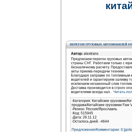
китай
ПЕРЕГОН ГРУЗОВЫХ АВТОМОБИЛЕЙ F
Автор:
alextrans
Предлагаем перегон грузовых автом
страны СНГ. Работаем только с юр
безналичному расчету. Предоставл
акты приема-передачи техники.
Благодаря заправке по топливным
водителей и гарантируем заливку то
исключаем незаконный слив топлива
Доставка производится в строго ог
водителями всегда нал
... Читать п
Категория: Китайские грузовики/Ки
продажа/Китайские грузовики Faw V
Регион: Россия/Ярославль
Код: 515945
Дата: 26.11.12
Осталось дней: -4644
Предложения/Комментарии: 0 [доба