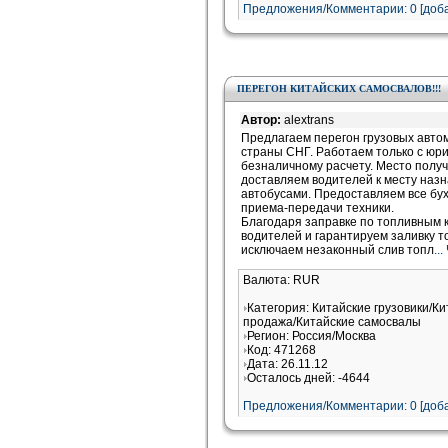
Предложения/Комментарии: 0 [доба
ПЕРЕГОН КИТАЙСКИХ САМОСВАЛОВ!!!
Автор:
alextrans
Предлагаем перегон грузовых автом
страны СНГ. Работаем только с юр
безналичному расчету. Место получ
доставляем водителей к месту назн
автобусами. Предоставляем все бух
приема-передачи техники.
Благодаря заправке по топливным
водителей и гарантируем заливку то
исключаем незаконный слив топл
..
Валюта: RUR
Категория: Китайские грузовики/Ки
продажа/Китайские самосвалы
Регион: Россия/Москва
Код: 471268
Дата: 26.11.12
Осталось дней: -4644
Предложения/Комментарии: 0 [доба