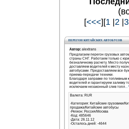
Последни
(в
[
<<<
][
1
|
2
|
3
ПЕРЕГОН КИТАЙСКИХ АВТОБУСОВ
Автор:
alextrans
Предлагаем перегон грузовых автом
страны СНГ. Работаем только с юр
безналичному расчету. Место получ
доставляем водителей к месту назн
автобусами. Предоставляем все бух
приема-передачи техники.
Благодаря заправке по топливным
водителей и гарантируем заливку то
исключаем незаконный слив топл
..
Валюта: RUR
Категория: Китайские грузовики/Ки
продажа/Китайские автобусы
Регион: Россия/Москва
Код: 485646
Дата: 26.11.12
Осталось дней: -4644