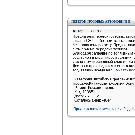
ПЕРЕГОН ГРУЗОВЫХ АВТОМОБИЛЕЙ
Автор:
alextrans
Предлагаем перегон грузовых автом
страны СНГ. Работаем только с юр
безналичному расчету. Предоставл
акты приема-передачи техники.
Благодаря заправке по топливным
водителей и гарантируем заливку то
исключаем незаконный слив топлива
Доставка производится в строго ог
водителями всегда нал
... Читать п
Категория: Китайские грузовики/Ки
продажа/Китайские грузовики Dong
Регион: Россия/Тюмень
Код: 793651
Дата: 26.11.12
Осталось дней: -4644
Предложения/Комментарии: 0 [доба