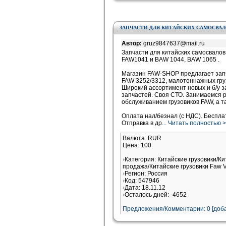
ЗАПЧАСТИ ДЛЯ КИТАЙСКИХ САМОСВАЛОВ 
Автор:
gruz9847637@mail.ru
Запчасти для китайских самосвалов
FAW1041 и BAW 1044, BAW 1065 .
Магазин FAW-SHOP предлагает запч
FAW 3252/3312, малотоннажных гру
Широкий ассортимент новых и б/у з
запчастей. Своя СТО. Занимаемся 
обслуживанием грузовиков FAW, а т
Оплата нал/безнал (c НДС). Беспла
Отправка в др
... Читать полностью 
Валюта: RUR
Цена: 100
Категория: Китайские грузовики/Ки
продажа/Китайские грузовики Faw V
Регион: Россия
Код: 547946
Дата: 18.11.12
Осталось дней: -4652
Предложения/Комментарии: 0 [доба