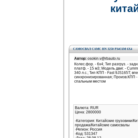
китай
САМОСВАЛ CAMC HN 3250 P34C6M 6Х4
Автор:
osokin.v@rbauto.ru
Колес.фор. - 6х4; Тип разгруз. - задн
платф. - 15 м3; Модель двиг. - Cummi
340 л.с.; Тип КПП - Fast 9JS165T; в
синхронизированная; Произв.КПП - F
спальным местом
Валюта: RUR
Цена: 2800000
Категория: Китайские грузовики/Ки
продажа/Китайские самосвалы
Регион: Россия
Код: 531347