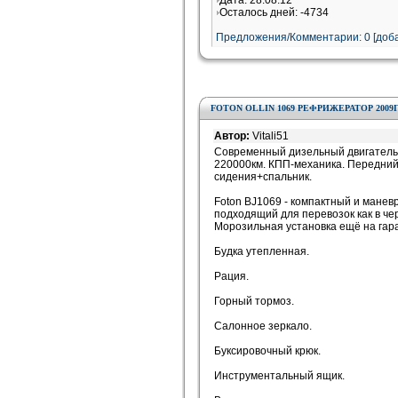
Дата: 28.08.12
Осталось дней: -4734
Предложения/Комментарии: 0 [доба
FOTON OLLIN 1069 РЕФРИЖЕРАТОР 2009Г
Автор:
Vitali51
Современный дизельный двигатель P
220000км. КПП-механика. Передний
сидения+спальник.
Foton BJ1069 - компактный и манев
подходящий для перевозок как в чер
Морозильная установка ещё на гар
Будка утепленная.
Рация.
Горный тормоз.
Салонное зеркало.
Буксировочный крюк.
Инструментальный ящик.