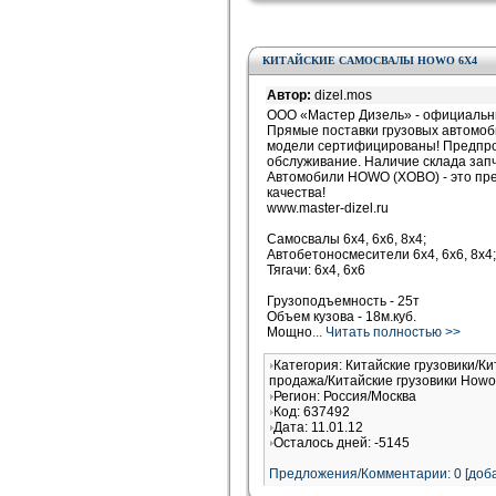
КИТАЙСКИЕ САМОСВАЛЫ HOWO 6Х4
Автор:
dizel.mos
ООО «Мастер Дизель» - официальны
Прямые поставки грузовых автомоб
модели сертифицированы! Предпро
обслуживание. Наличие склада запча
Автомобили HOWO (ХОВО) - это пр
качества!
www.master-dizel.ru
Самосвалы 6х4, 6х6, 8х4;
Автобетоносмесители 6х4, 6х6, 8х4;
Тягачи: 6х4, 6х6
Грузоподъемность - 25т
Объем кузова - 18м.куб.
Мощно
... Читать полностью >>
Категория: Китайские грузовики/Ки
продажа/Китайские грузовики Howo
Регион: Россия/Москва
Код: 637492
Дата: 11.01.12
Осталось дней: -5145
Предложения/Комментарии: 0 [доба