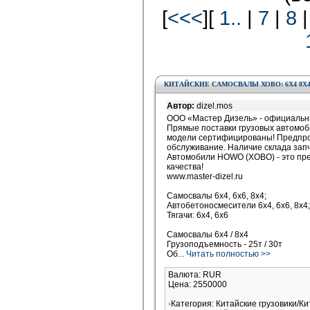
[
<<<
][
1..
|
7
|
8
КИТАЙСКИЕ САМОСВАЛЫ ХОВО: 6Х4 8Х
Автор:
dizel.mos
ООО «Мастер Дизель» - официальны
Прямые поставки грузовых автомоб
модели сертифицированы! Предпро
обслуживание. Наличие склада запча
Автомобили HOWO (ХОВО) - это пр
качества!
www.master-dizel.ru
Самосвалы 6х4, 6х6, 8х4;
Автобетоносмесители 6х4, 6х6, 8х4;
Тягачи: 6х4, 6х6
Самосвалы 6х4 / 8х4
Грузоподъемность - 25т / 30т
Об
... Читать полностью >>
Валюта: RUR
Цена: 2550000
Категория: Китайские грузовики/Ки