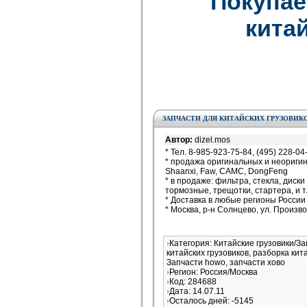
Покупае
китай
ЗАПЧАСТИ ДЛЯ КИТАЙСКИХ ГРУЗОВИКО
Автор:
dizel.mos
* Тел. 8-985-923-75-84, (495) 228-04
* продажа оригинальных и неориги
Shaanxi, Faw, CAMC, DongFeng
* в продаже: фильтра, стекла, диск
тормозные, трещотки, стартера, и т.
* Доставка в любые регионы Росси
* Москва, р-н Солнцево, ул. Произв
Категория: Китайские грузовики/З
китайских грузовиков, разборка кит
Запчасти howo, запчасти хово
Регион: Россия/Москва
Код: 284688
Дата: 14.07.11
Осталось дней: -5145