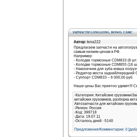
ЗАПЧАСТИ LONGGONG, HOWO, CAMC
Автор:
tena222
Предлагаем запчасти на автопогру
самым низким ценам в РФ.
Например:
- Колодки тормозные CDM833 (8 шт. 
- Колодки тормозные CDM855 (16 шт.
- Наконечник для зуба ковша погруз
- Редуктор моста задний/передний 
- Суппорт CDM833 – 6 000,00 руб.
Наши цены Вас приятно удивят!!! С
Категория: Китайские грузовики/З
китайских грузовиков, разборка кит
Автозапчасти для китайских грузов
Регион: Россия
Код: 399718
Дата: 19.07.11
Осталось дней: -5140
Предложения/Комментарии: 0 [доба