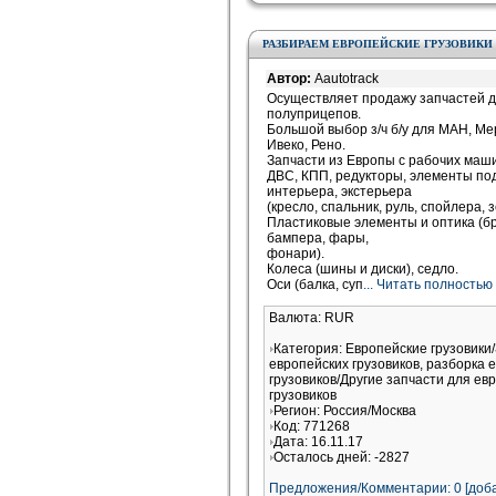
РАЗБИРАЕМ ЕВРОПЕЙСКИЕ ГРУЗОВИКИ
Автор:
Aautotrack
Осуществляет продажу запчастей дл
полуприцепов.
Большой выбор з/ч б/у для МАН, Ме
Ивеко, Рено.
Запчасти из Европы с рабочих маш
ДВС, КПП, редукторы, элементы по
интерьера, экстерьера
(кресло, спальник, руль, спойлера, з
Пластиковые элементы и оптика (бр
бампера, фары,
фонари).
Колеса (шины и диски), седло.
Оси (балка, суп
... Читать полностью
Валюта: RUR
Категория: Европейские грузовики
европейских грузовиков, разборка 
грузовиков/Другие запчасти для ев
грузовиков
Регион: Россия/Москва
Код: 771268
Дата: 16.11.17
Осталось дней: -2827
Предложения/Комментарии: 0 [доба