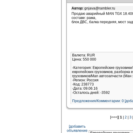
Автор:
gnjava@rambler.ru
Продаю аварийный MAN TGX 18.400 
составе: рама,
блок ДВС, балка передняя, мост задн
Валюта: RUR
Цена: 550 000
Категория: Европейские грузовики
европейских грузовиков, разборка 
грузовиков/Man автозапчасти (Ман 
Регион: Россия
Код: 238773
Дата: 09.06.16
Осталось дней: -3592
Предложения/Комментарии: 0 [доба
[<<<][
1
|
2
|
3
[добавить
объявление