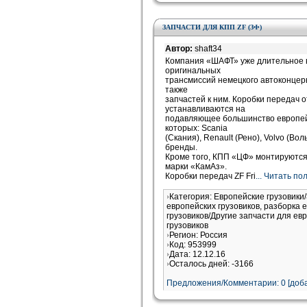
ЗАПЧАСТИ ДЛЯ КПП ZF (ЗФ)
Автор:
shaft34
Компания «ШАФТ» уже длительное 
оригинальных
трансмиссий немецкого автоконцерна
также
запчастей к ним. Коробки передач 
устанавливаются на
подавляющее большинство европейс
которых: Scania
(Скания), Renault (Рено), Volvo (Во
бренды.
Кроме того, КПП «ЦФ» монтируются
марки «КамАз».
Коробки передач ZF Fri
... Читать п
Категория: Европейские грузовики
европейских грузовиков, разборка 
грузовиков/Другие запчасти для ев
грузовиков
Регион: Россия
Код: 953999
Дата: 12.12.16
Осталось дней: -3166
Предложения/Комментарии: 0 [доба