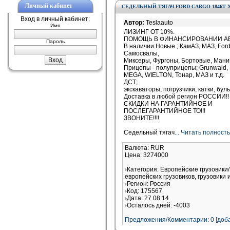
Личный кабинет
СЕДЕЛЬНЫЙ ТЯГАЧ FORD CARGO 1846T 
Вход в личный кабинет:
Автор:
Teslaauto
Имя
ЛИЗИНГ ОТ 10%.
ПОМОЩЬ В ФИНАНСИРОВАНИИ АВ
Пароль
В наличии Новые ; КамАЗ, МАЗ, For
Самосвалы,
Миксеры, Фургоны, Бортовые, Мани
Прицепы - полуприцепы; Grunwald, 
MEGA, WIELTON, Тонар, МАЗ и т.д.
ДСТ;
экскаваторы, погрузчики, катки, бу
Доставка в любой регион РОССИИ!!
СКИДКИ НА ГАРАНТИЙНОЕ И
ПОСЛЕГАРАНТИЙНОЕ ТО!!!
ЗВОНИТЕ!!!!
Седельный тягач
... Читать полност
Валюта: RUR
Цена: 3274000
Категория: Европейские грузовик
европейских грузовиков, грузовики 
Регион: Россия
Код: 175567
Дата: 27.08.14
Осталось дней: -4003
Предложения/Комментарии: 0 [доба