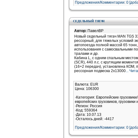
Предложения/Комментарии: 0 [доба
СЕДЕЛЬНЫЙ ТЯГАЧ
Автор:
ПавелВР
Новый седельный тягач MAN TGS 33
рессорный, для тяжелых условий эк
автопоезда полной массой 65 тонн,
использования с самосвальными п
тралами и др.
Кабина L, с одним спальным место
(SCR), 440 л.с. с крутящим момен
(16+2 передач), установлена КОМ, 
рессорная подвеска 2х13000
... Чи
Валюта: EUR
Цена: 106300
Категория: Европейские грузовик
европейских грузовиков, грузовики 
Регион: Россия
Код: 559364
Дата: 10.07.13
Осталось дней: -4417
Предложения/Комментарии: 0 [доба