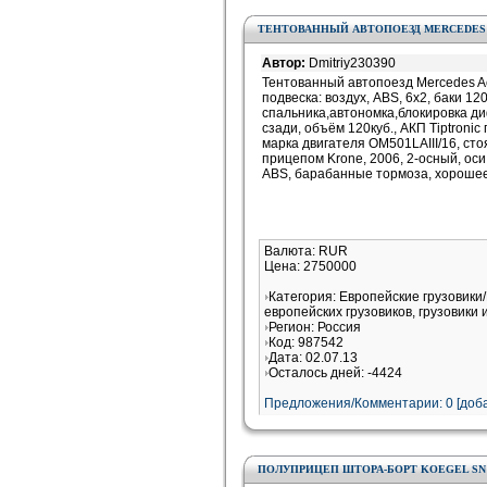
ТЕНТОВАННЫЙ АВТОПОЕЗД MERCEDES AC
Автор:
Dmitriy230390
Тентованный автопоезд Mercedes Act
подвеска: воздух, ABS, 6x2, баки 1200
спальника,автономка,блокировка ди
сзади, объём 120куб., АКП Tiptroni
марка двигателя OM501LAIII/16, ст
прицепом Krone, 2006, 2-осный, оси
ABS, барабанные тормоза, хорошее
Валюта: RUR
Цена: 2750000
Категория: Европейские грузовик
европейских грузовиков, грузовики 
Регион: Россия
Код: 987542
Дата: 02.07.13
Осталось дней: -4424
Предложения/Комментарии: 0 [доба
ПОЛУПРИЦЕП ШТОРА-БОРТ KOEGEL SN 2