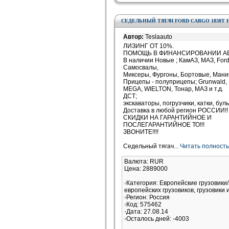
СЕДЕЛЬНЫЙ ТЯГАЧ FORD CARGO 1838T 
Автор:
Teslaauto
ЛИЗИНГ ОТ 10%.
ПОМОЩЬ В ФИНАНСИРОВАНИИ АВ
В наличии Новые ; КамАЗ, МАЗ, For
Самосвалы,
Миксеры, Фургоны, Бортовые, Мани
Прицепы - полуприцепы; Grunwald, 
MEGA, WIELTON, Тонар, МАЗ и т.д.
ДСТ;
экскаваторы, погрузчики, катки, бу
Доставка в любой регион РОССИИ!!
СКИДКИ НА ГАРАНТИЙНОЕ И
ПОСЛЕГАРАНТИЙНОЕ ТО!!!
ЗВОНИТЕ!!!!
Седельный тягач
... Читать полност
Валюта: RUR
Цена: 2889000
Категория: Европейские грузовик
европейских грузовиков, грузовики 
Регион: Россия
Код: 575462
Дата: 27.08.14
Осталось дней: -4003