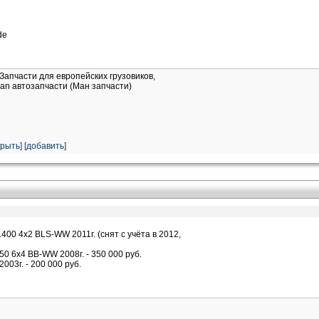
de
Запчасти для европейских грузовиков,
an автозапчасти (Ман запчасти)
крыть
]
[добавить]
00 4х2 BLS-WW 2011г. (снят с учёта в 2012,
0 6x4 BB-WW 2008г. - 350 000 руб.
03г. - 200 000 руб.