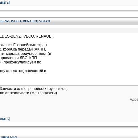
вить]
-BENZ, IVECO, RENAULT, VOLVO
SEDES-BENZ, IVECO, RENAULT,
заказ из Европейских стран
, коробка передач (АКПП,
, каркас), редуктор, мост (в
 управления ДВС, КПП
пы (проконсультируем по
ску агрегатов, запчастей в
Запчасти для европейских грузовиков,
an автозапчасти (Ман запчасти)
Адре
вить]
МАШИН MAN