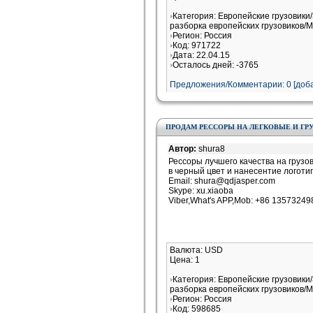
Категория: Европейские грузовики/
разборка европейских грузовиков/M
Регион: Россия
Код: 971722
Дата: 22.04.15
Осталось дней: -3765
Предложения/Комментарии: 0 [доба
ПРОДАМ РЕССОРЫ НА ЛЕГКОВЫЕ И ГР
Автор:
shura8
Рессоры лучшего качества на грузо
в черный цвет и нанесентие логоти
Email: shura@qdjasper.com
Skype: xu.xiaoba
Viber,What's APP,Mob: +86 13573249
Валюта: USD
Цена: 1
Категория: Европейские грузовики/
разборка европейских грузовиков/M
Регион: Россия
Код: 598685