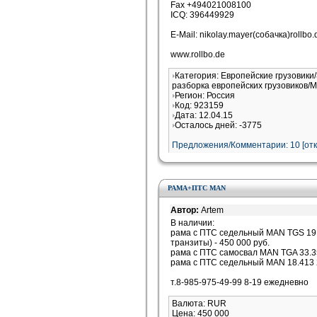
Fax +494021008100
ICQ: 396449929
E-Mail: nikolay.mayer(собачка)rollbo.
www.rollbo.de
Категория: Европейские грузовики/
разборка европейских грузовиков/M
Регион: Россия
Код: 923159
Дата: 12.04.15
Осталось дней: -3775
Предложения/Комментарии: 10 [
от
РАМА+ПТС MAN
Автор:
Artem
В наличии:
рама с ПТС седельный MAN TGS 19.4
транзиты) - 450 000 руб.
рама с ПТС самосвал MAN TGA 33.35
рама с ПТС седельный MAN 18.413 20
т.8-985-975-49-99 8-19 ежедневно
Валюта: RUR
Цена: 450 000