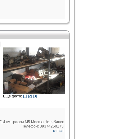
Еще фото:
[1]
[2]
[3]
714 км трассы М5 Москва Челябинск
Телефон: 89374250175
e-mail