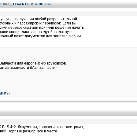
 МКАД,ТТК,СК-СЕРВИС ЛОГИСТ
 услуги в получении любой разрешительной
узовых и пассажирских перевозок. Если вы
кими перевозками или приняли решения начать
, наши специалисты проведут бесплатную
т полный пакет документов для занятия любым
Запчасти для европейских грузовиков,
an автозапчасти (Ман запчасти)
вить]
LS 4*2. Документы, запчасти в составе: рама,
ий. Торг. Не разбор. все в месте.