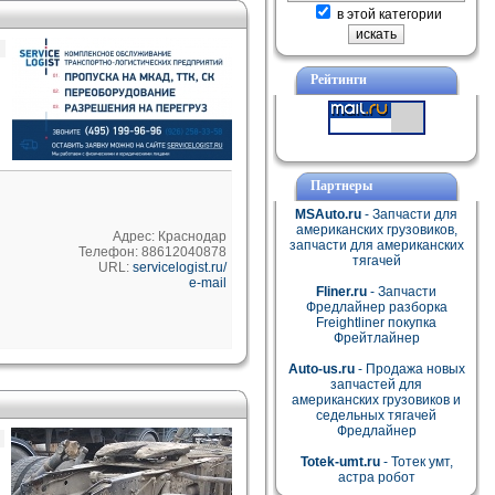
в этой категории
Рейтинги
Партнеры
MSAuto.ru
- Запчасти для
американских грузовиков,
Адрес: Краснодар
запчасти для американских
Телефон: 88612040878
тягачей
URL:
servicelogist.ru/
e-mail
Fliner.ru
- Запчасти
Фредлайнер разборка
Freightliner покупка
Фрейтлайнер
Auto-us.ru
- Продажа новых
запчастей для
американских грузовиков и
седельных тягачей
Фредлайнер
Totek-umt.ru
- Тотек умт,
астра робот