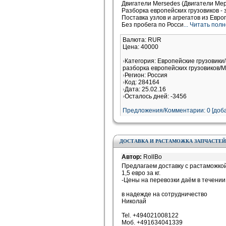
Двигатели Mersedes (Двигатели Ме
Разборка европейских грузовиков - 
Поставка узлов и агрегатов из Евро
Без пробега по Росси
... Читать пол
Валюта: RUR
Цена: 40000
Категория: Европейские грузовики/
разборка европейских грузовиков/M
Регион: Россия
Код: 284164
Дата: 25.02.16
Осталось дней: -3456
Предложения/Комментарии: 0 [доба
ДОСТАВКА И РАСТАМОЖКА ЗАПЧАСТЕЙ
Автор:
RollBo
Предлагаем доставку с растаможкой
1,5 евро за кг.
-Цены на перевозки даём в течении
в надежде на сотрудничество
Николай
Tel. +494021008122
Моб. +491634041339