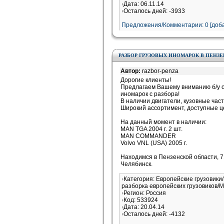
Дата: 06.11.14
Осталось дней: -3933
Предложения/Комментарии: 0 [доба
РАЗБОР ГРУЗОВЫХ ИНОМАРОК В ПЕНЗЕН
Автор:
razbor-penza
Дорогие клиенты!
Предлагаем Вашему вниманию б/у о
иномарок с разбора!
В наличии двигатели, кузовные част
Широкий ассортимент, доступные ц
На данный момент в наличии:
MAN TGA 2004 г. 2 шт.
MAN COMMANDER
Volvo VNL (USA) 2005 г.
Находимся в Пензенской области, 7
Челябинск.
Категория: Европейские грузовики/
разборка европейских грузовиков/M
Регион: Россия
Код: 533924
Дата: 20.04.14
Осталось дней: -4132