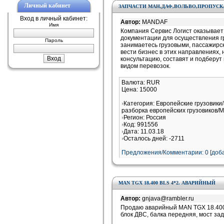
Личный кабинет
ЗАПЧАСТИ МАН,ДАФ,ВОЛЬВО,ПРОПУСКА
Вход в личный кабинет:
Автор:
MANDAF
Имя
Компания Сервис Логист оказывает
документации для осуществления гр
Пароль
занимаетесь грузовыми, пассажирс
вести бизнес в этих направлениях
консультацию, составят и подберу
видом перевозок.
Валюта: RUR
Цена: 15000
Категория: Европейские грузовики/
разборка европейских грузовиков/M
Регион: Россия
Код: 991556
Дата: 11.03.18
Осталось дней: -2711
Предложения/Комментарии: 0 [доба
MAN TGX 18.400 BLS 4*2. АВАРИЙНЫЙ
Автор:
gnjava@rambler.ru
Продаю аварийный MAN TGX 18.400 B
блок ДВС, балка передняя, мост задн