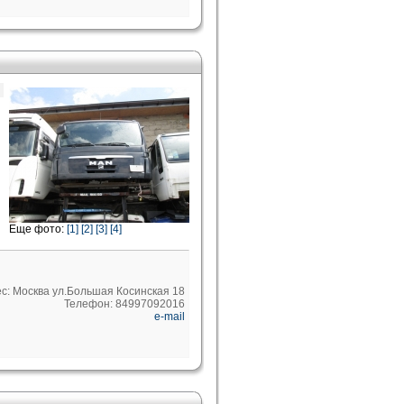
Еще фото:
[1]
[2]
[3]
[4]
с: Москва ул.Большая Косинская 18
Телефон: 84997092016
e-mail