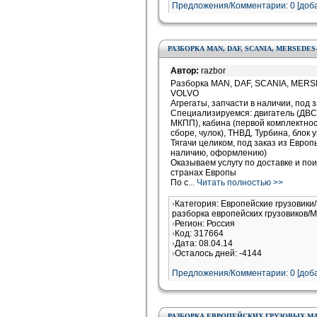
Предложения/Комментарии: 0 [доба
РАЗБОРКА MAN, DAF, SCANIA, MERSEDES
Автор:
razbor
Разборка MAN, DAF, SCANIA, MER
VOLVO
Агрегаты, запчасти в наличии, под 
Специализируемся: двигатель (ДВС)
МКПП), кабина (первой комплектности
сборе, чулок), ТНВД, Турбина, блок
Тягачи целиком, под заказ из Евро
наличию, оформлению)
Оказываем услугу по доставке и пои
странах Европы
По с
... Читать полностью >>
Категория: Европейские грузовики/
разборка европейских грузовиков/M
Регион: Россия
Код: 317664
Дата: 08.04.14
Осталось дней: -4144
Предложения/Комментарии: 0 [доба
РАЗБОРКА ЕВРОПЕЙСКИХ ГРУЗОВЫХ 