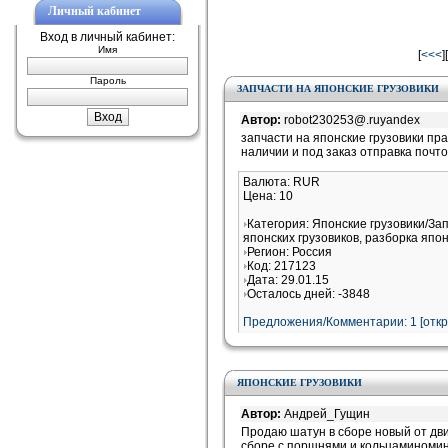
Личный кабинет
Вход в личный кабинет:
Имя
[
<<<
][
Пароль
ЗАПЧАСТИ НА ЯПОНСКИЕ ГРУЗОВИКИ
Автор:
robot230253@.ruyandex
запчасти на японские грузовики пр
наличии и под заказ отправка поч
Валюта: RUR
Цена: 10
Категория: Японские грузовики/За
японских грузовиков, разборка япон
Регион: Россия
Код: 217123
Дата: 29.01.15
Осталось дней: -3848
Предложения/Комментарии: 1 [
отк
ЯПОНСКИЕ ГРУЗОВИКИ
Автор:
Андрей_Гущин
Продаю шатун в сборе новый от дви
сборе с поршнями и кольцаминомин