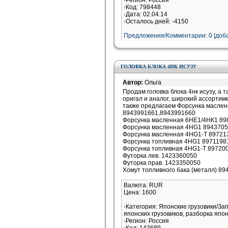
Регион: Россия
Код: 798448
Дата: 02.04.14
Осталось дней: -4150
Предложения/Комментарии: 0 [доба
ГОЛОВКА БЛОКА 4НК ИСУЗУ
Автор:
Ольга
Продам головка блока 4нк исузу, а 
оригал и аналог, широкий ассортимен
также предлагаем Форсунка масле
8943991661,8943991660
Форсунка масленная 6НЕ1/4НК1 89
Форсунка масленная 4HG1 894370
Форсунка масленная 4HG1-Т 89721
Форсунка топливная 4HG1 8971198
Форсунка топливная 4HG1-T 89720
Футорка лев. 1423360050
Футорка прав. 1423350050
Хомут топливного бака (металл) 89
Валюта: RUR
Цена: 1600
Категория: Японские грузовики/За
японских грузовиков, разборка япон
Регион: Россия