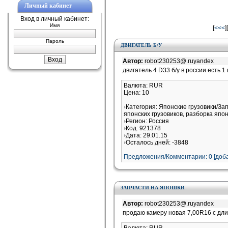
Личный кабинет
Вход в личный кабинет:
Имя
[
<<<
][
Пароль
ДВИГАТЕЛЬ Б/У
Автор:
robot230253@.ruyandex
двигатель 4 D33 б/у в россии есть 1
Валюта: RUR
Цена: 10
Категория: Японские грузовики/За
японских грузовиков, разборка япон
Регион: Россия
Код: 921378
Дата: 29.01.15
Осталось дней: -3848
Предложения/Комментарии: 0 [доба
ЗАПЧАСТИ НА ЯПОШКИ
Автор:
robot230253@.ruyandex
продаю камеру новая 7,00R16 с дл