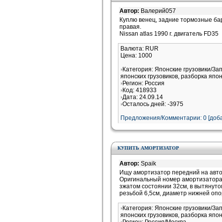
Автор:
Валерий057
Куплю венец, задние тормозные ба
правая.
Nissan atlas 1990 г. двигатель FD35
Валюта: RUR
Цена: 1000
Категория: Японские грузовики/За
японских грузовиков, разборка япон
Регион: Россия
Код: 418933
Дата: 24.09.14
Осталось дней: -3975
Предложения/Комментарии: 0 [доба
КУПИТЬ АМОРТИЗАТОР
Автор:
Spaik
Ищу амортизатор передний на ав
Оригинальный номер амортизатора 
зжатом состоянии 32см, в вытянуто
резьбой 6,5см, диаметр нижней опо
Категория: Японские грузовики/За
японских грузовиков, разборка япон