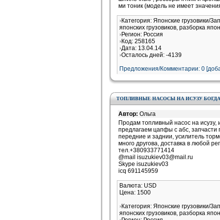
ми тоник (модель не имеет значени
Категория: Японские грузовики/За
японских грузовиков, разборка япон
Регион: Россия
Код: 258165
Дата: 13.04.14
Осталось дней: -4139
Предложения/Комментарии: 0 [доба
ТОПЛИВНЫЕ НАСОСЫ НА ИСУЗУ БОГД
Автор:
Ольга
Продам топливный насос на исузу, и
предлагаем цапфы с абс, запчасти 
передние и заднии, усилитель торм
много другова, доставка в любой ре
тел.+380933771414
@mail isuzukiev03@mail.ru
Skype isuzukiev03
icq 691145959
Валюта: USD
Цена: 1500
Категория: Японские грузовики/За
японских грузовиков, разборка япон