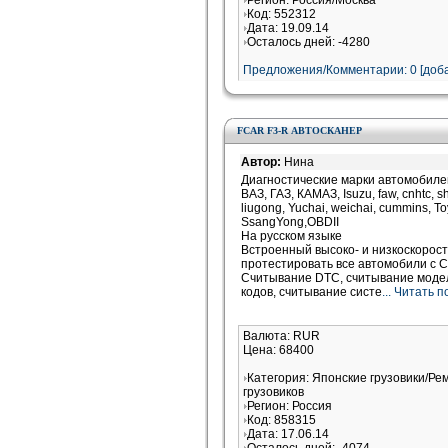
Регион: Россия/Москва
Код: 552312
Дата: 19.09.14
Осталось дней: -4280
Предложения/Комментарии: 0 [доба
FCAR F3-R АВТОСКАНЕР
Автор:
Нина
Диагностические марки автомобиле
ВАЗ, ГАЗ, КАМАЗ, Isuzu, faw, cnhtc, sh
liugong, Yuchai, weichai, cummins, To
SsangYong,OBDII
На русском языке
Встроенный высоко- и низкоскоро
протестировать все автомобили с 
Считывание DTC, считывание модел
кодов, считывание систе
... Читать 
Валюта: RUR
Цена: 68400
Категория: Японские грузовики/Ре
грузовиков
Регион: Россия
Код: 858315
Дата: 17.06.14