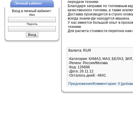
передачи техники.
Личный кабинет
Благодаря заправке по топливным ка
качественного топлива, а также искл
Вход в личный кабинет:
Доставка производится в строго огов
Имя
всегда знаем-где находится машина.
У нас имеется большой опыт в прох
Пароль
техники.
Для расчета стоимости перегона нам 
Валюта: RUR
Категория: КАМАЗ, МАЗ, БЕЛАЗ, ЗИЛ
Регион: Россия/Москва
Код: 126686
Дата: 26.11.12
Осталось дней: -4641
Предложения/Комментарии: 0 [добави