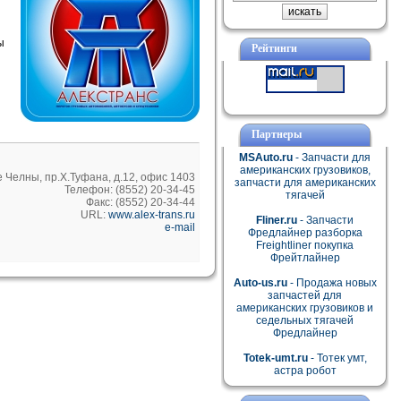
ы
Рейтинги
Партнеры
MSAuto.ru
- Запчасти для
американских грузовиков,
 Челны, пр.Х.Туфана, д.12, офис 1403
запчасти для американских
Телефон: (8552) 20-34-45
тягачей
Факс: (8552) 20-34-44
URL:
www.alex-trans.ru
Fliner.ru
- Запчасти
e-mail
Фредлайнер разборка
Freightliner покупка
Фрейтлайнер
Auto-us.ru
- Продажа новых
запчастей для
американских грузовиков и
седельных тягачей
Фредлайнер
Totek-umt.ru
- Тотек умт,
астра робот