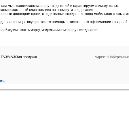
ртам-мы отслеживаем маршрут водителей и гарантируем заливку только
ючаем незаконный слив топлива на всем пути следования.
оренные договором сроки, с водителями всегда налажена мобильная связь и м
ождении границы, осуществляем помощь в таможенном оформлении товарной
необходимо знать марку, модель а/м и маршрут следования.
, ГАЗ/МАЗ/Зил продажа
Адрес: г.Набережные
ть]