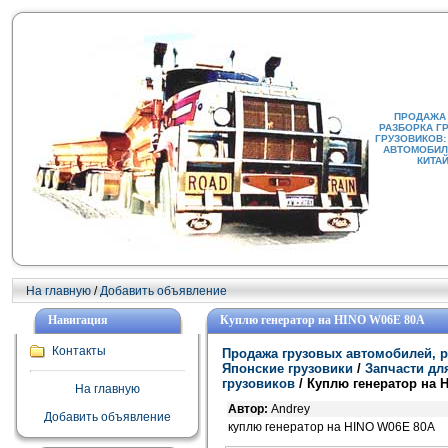
ПРОДАЖА
РАЗБОРКА Г
ГРУЗОВИКОВ:
АВТОМОБИЛИ
КИТА
На главную
/
Добавить объявление
Навигация
Куплю генератор на HINO W06E 80А
Контакты
Продажа грузовых автомобилей, р
Японские грузовики
/
Запчасти дл
грузовиков
/ Куплю генератор на 
На главную
Автор:
Andrey
Добавить объявление
куплю генератор на HINO W06E 80А