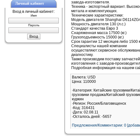
завода-изготовителя.
Личный кабинет
Техника - экспортный вариант. Высоко
метала и комплектующих.
Вход в личный кабинет:
Технические характеристики:
Имя
Модель двигателя Shanghai D6114ZG
Мощность двигателя 130 (л.с.)
Пароль
Стандарт качества Евро 3
Снаряженная масса 17500 (кг.)
Грузоподъемность 15000 (кг.)
Срок гарантии 12 месяцев либо 1500 
Специалисты нашей компании
осуществляют:сервисное обслуживан
диагностику.
Также производим поставку запчастей
изготовления с заводов-производител
Подробная информация на нашем сай
Валюта: USD
Цена: 110000
Категория: Китайские грузовики/Кита
грузовики продажа/Китайский грузови
юджин
Регион: Россия/Благовещенск
Код: 316431
Дата: 02.08.11
Осталось дней: -5657
Предложения/Комментарии: 0 [добави