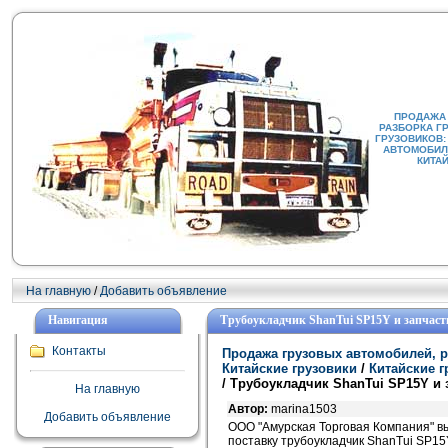
ПРОДАЖА
РАЗБОРКА Г
ГРУЗОВИКОВ:
АВТОМОБИЛИ
КИТА
На главную
/
Добавить объявление
Навигация
Трубоукладчик ShanTui SP15Y и запчасти
Контакты
Продажа грузовых автомобилей, р
Китайские грузовики
/
Китайские 
/ Трубоукладчик ShanTui SP15Y и 
На главную
Автор:
marina1503
Добавить объявление
ООО "Амурская Торговая Компания" 
поставку трубоукладчик ShanTui SP15