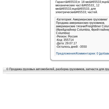
Гарант&#65533;я: 18 ме&#65533;яце&
механические част&#65533;, 12
ме&#65533;яце&#65533; для
электрически&#65533; частей.
Категория: Американские грузовики/
Продажа американских грузовиков,
американские тягачи/Freightliner Colu
(Фрейдлайнер Columbia, Фрейтлайне
Columbia)
Регион: Россия
Код: 355714
Дата: 29.07.17
Осталось дней: -3550
Предложения/Комментарии: 0 [добави
© Продажа грузовых автомобилей, разборка грузовиков, запчасти для гру