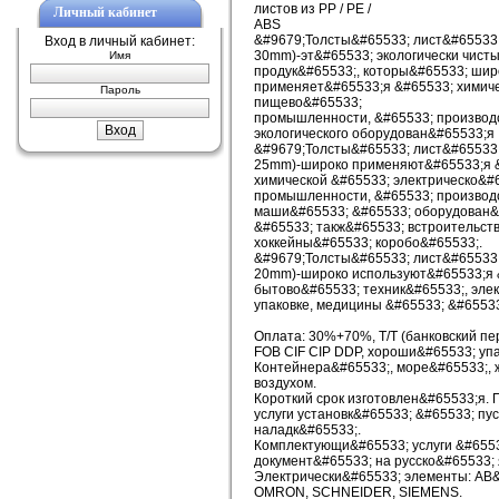
листов из PP / PE /
Личный кабинет
ABS
&#9679;Толсты&#65533; лист&#65533
Вход в личный кабинет:
30mm)-эт&#65533; экологически чист
Имя
продук&#65533;, которы&#65533; шир
применяет&#65533;я &#65533; химиче
Пароль
пищево&#65533;
промышленности, &#65533; производ
экологического оборудован&#65533;я
&#9679;Толсты&#65533; лист&#65533
25mm)-широко применяют&#65533;я 
химической &#65533; электрическо&#
промышленности, &#65533; производ
маши&#65533; &#65533; оборудован&
&#65533; такж&#65533; встроительст
хоккейны&#65533; коробо&#65533;.
&#9679;Толсты&#65533; лист&#65533
20mm)-широко используют&#65533;я 
бытово&#65533; техник&#65533;, эле
упаковке, медицины &#65533; &#65533
Оплата: 30%+70%, T/T (банковский пе
FOB CIF CIP DDP, хороши&#65533; упа
Контейнера&#65533;, море&#65533;, 
воздухом.
Короткий срок изготовлен&#65533;я.
услуги установк&#65533; &#65533; пу
наладк&#65533;.
Комплектующи&#65533; услуги &#655
документ&#65533; на русско&#65533; 
Электрически&#65533; элементы: АВ&
OMRON, SCHNEIDER, SIEMENS.