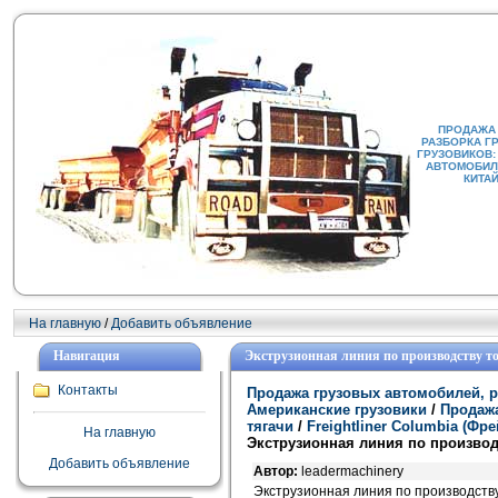
ПРОДАЖА
РАЗБОРКА Г
ГРУЗОВИКОВ:
АВТОМОБИЛИ
КИТА
На главную
/
Добавить объявление
Навигация
Экструзионная линия по производству то
Контакты
Продажа грузовых автомобилей, р
Американские грузовики
/
Продажа
тягачи
/
Freightliner Columbia (Ф
На главную
Экструзионная линия по производс
Добавить объявление
Автор:
leadermachinery
Экструзионная линия по производств