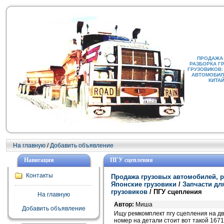
ПРОДАЖА
РАЗБОРКА Г
ГРУЗОВИКОВ:
АВТОМОБИЛИ
КИТА
На главную
/
Добавить объявление
Навигация
ПГУ сцепления
Контакты
Продажа грузовых автомобилей, р
Японские грузовики
/
Запчасти дл
грузовиков
/ ПГУ сцепления
На главную
Автор:
Миша
Добавить объявление
Ищу ремкомплект пгу сцепления на д
номер на детали стоит вот такой 167