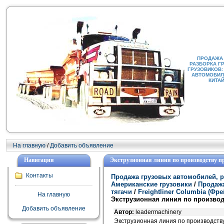
ПРОДАЖА
РАЗБОРКА Г
ГРУЗОВИКОВ:
АВТОМОБИЛИ
КИТА
На главную
/
Добавить объявление
Навигация
Экструзионная линия по производству 
Контакты
Продажа грузовых автомобилей, р
Американские грузовики
/
Продажа
тягачи
/
Freightliner Columbia (Ф
На главную
Экструзионная линия по произво
Добавить объявление
Автор:
leadermachinery
Экструзионная линия по производств