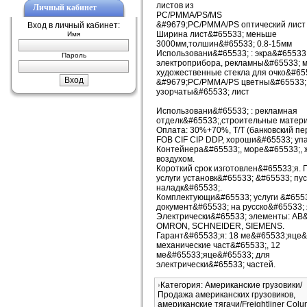
листов из
Личный кабинет
PC/PMMA/PS/MS
&#9679;PC/PMMA/PS оптический лист
Вход в личный кабинет:
Ширина лист&#65533; меньше
Имя
3000мм,толшин&#65533; 0.8-15мм
Использовани&#65533; : экра&#65533
Пароль
электроприбора, рекламны&#65533; 
художественные стекла для очко&#65
&#9679;PC/PMMA/PS цветны&#65533;
узорчаты&#65533; лист
Использовани&#65533; : рекламная
отделк&#65533;,строительные матер
Оплата: 30%+70%, T/T (банковский пе
FOB CIF CIP DDP, хороши&#65533; упа
Контейнера&#65533;, море&#65533;, 
воздухом.
Короткий срок изготовлен&#65533;я.
услуги установк&#65533; &#65533; пу
наладк&#65533;.
Комплектующи&#65533; услуги &#655
документ&#65533; на русско&#65533; 
Электрически&#65533; элементы: АВ&
OMRON, SCHNEIDER, SIEMENS.
Гарант&#65533;я: 18 ме&#65533;яце&
механические част&#65533;, 12
ме&#65533;яце&#65533; для
электрически&#65533; частей.
Категория: Американские грузовики/
Продажа американских грузовиков,
американские тягачи/Freightliner Colu