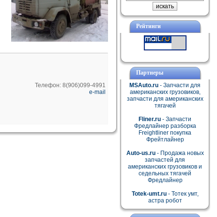
Рейтинги
Партнеры
Телефон: 8(906)099-4991
MSAuto.ru
- Запчасти для
e-mail
американских грузовиков,
запчасти для американских
тягачей
Fliner.ru
- Запчасти
Фредлайнер разборка
Freightliner покупка
Фрейтлайнер
Auto-us.ru
- Продажа новых
запчастей для
американских грузовиков и
седельных тягачей
Фредлайнер
Totek-umt.ru
- Тотек умт,
астра робот