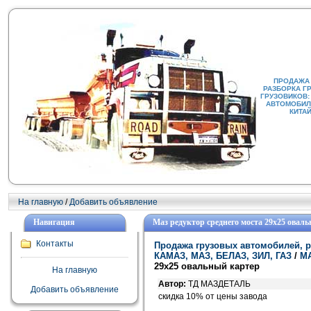
ПРОДАЖА
РАЗБОРКА Г
ГРУЗОВИКОВ:
АВТОМОБИЛИ
КИТА
На главную
/
Добавить объявление
Навигация
Маз редуктор среднего моста 29х25 овал
Контакты
Продажа грузовых автомобилей, р
КАМАЗ, МАЗ, БЕЛАЗ, ЗИЛ, ГАЗ
/
М
29х25 овальный картер
На главную
Автор:
ТД МАЗДЕТАЛЬ
Добавить объявление
скидка 10% от цены завода