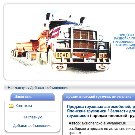
ПРОДАЖА
РАЗБОРКА Г
ГРУЗОВИКОВ:
АВТОМОБИЛИ
КИТА
На главную
/
Добавить объявление
Навигация
продам японский грузовик по детально
Контакты
Продажа грузовых автомобилей, р
Японские грузовики
/
Запчасти дл
грузовиков
/ продам японский гру
На главную
Автор:
aksionencko.al@yandex.ru
Добавить объявление
разбираю и продаю по детально нисса
краном