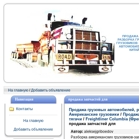
ПРОДАЖА
РАЗБОРКА Г
ГРУЗОВИКОВ:
АВТОМОБИЛИ
КИТА
На главную
/
Добавить объявление
Навигация
продажа запчастей для
Контакты
Продажа грузовых автомобилей, р
Американские грузовики
/
Продажа
тягачи
/
Freightliner Columbia (Ф
На главную
продажа запчастей для
Добавить объявление
Автор:
aleksejgriboedov
Разборка американских грузовиков-за