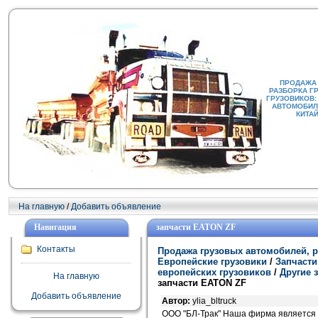
ПРОДАЖА
РАЗБОРКА Г
ГРУЗОВИКОВ:
АВТОМОБИЛИ
КИТА
На главную
/
Добавить объявление
Навигация
запчасти EATON ZF
Контакты
Продажа грузовых автомобилей, р
Европейские грузовики
/
Запчасти
европейских грузовиков
/
Другие 
На главную
запчасти EATON ZF
Добавить объявление
Автор:
ylia_bltruck
ООО "БЛ-Трак" Наша фирма является