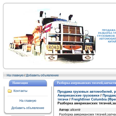
ПРОДАЖА
РАЗБОРКА Г
ГРУЗОВИКОВ:
АВТОМОБИЛИ
КИТА
На главную
/
Добавить объявление
Навигация
Разборка американских тягачей,запчасти 
Контакты
Продажа грузовых автомобилей, р
Американские грузовики
/
Продажа
тягачи
/
Freightliner Columbia (Ф
На главную
Разборка американских тягачей,за
Добавить объявление
Автор:
altcentr
Разборка американских тягачей,запча