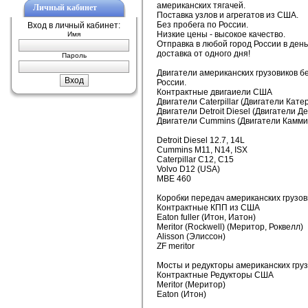
американских тягачей.
Личный кабинет
Поставка узлов и агрегатов из США.
Без пробега по России.
Вход в личный кабинет:
Низкие цены - высокое качество.
Имя
Отправка в любой город России в ден
доставка от одного дня!
Пароль
Двигатели американских грузовиков б
России.
Контрактные двигаиели США
Двигатели Caterpillar (Двигатели Кат
Двигатели Detroit Diesel (Двигатели Д
Двигатели Cummins (Двигатели Камми
Detroit Diesel 12.7, 14L
Cummins M11, N14, ISX
Caterpillar C12, C15
Volvo D12 (USA)
MBE 460
Коробки передач американских грузов
Контрактные КПП из США
Eaton fuller (Итон, Иатон)
Meritor (Rockwell) (Меритор, Роквелл)
Alisson (Элиссон)
ZF meritor
Мосты и редукторы американских гру
Контрактные Редукторы США
Meritor (Меритор)
Eaton (Итон)