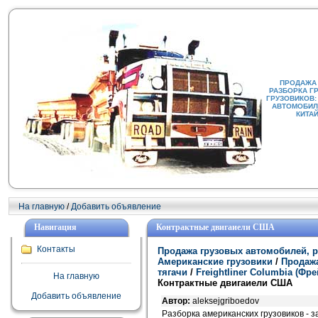
ПРОДАЖА
РАЗБОРКА Г
ГРУЗОВИКОВ:
АВТОМОБИЛИ
КИТА
На главную
/
Добавить объявление
Навигация
Контрактные двигаиели США
Контакты
Продажа грузовых автомобилей, р
Американские грузовики
/
Продажа
тягачи
/
Freightliner Columbia (Ф
На главную
Контрактные двигаиели США
Добавить объявление
Автор:
aleksejgriboedov
Разборка американских грузовиков - з