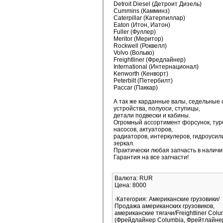
Detroit Diesel (Детроит Дизель)
Cummins (Камминз)
Caterpillar (Катерпиллар)
Eaton (Итон, Иатон)
Fuller (Фуллер)
Meritor (Меритор)
Rockwell (Роквелл)
Volvo (Вольво)
Freightliner (Фредлайнер)
International (Интернационал)
Kenworth (Кенворт)
Peterbilt (Петербилт)
Paccar (Паккар)
А так же карданные валы, седельные
устройства, полуоси, ступицы,
детали подвески и кабины.
Огромный ассортимент форсунок, тур
насосов, актуаторов,
радиаторов, интеркулеров, гидроусил
зеркал.
Практически любая запчасть в наличи
Гарантия на все запчасти!
Валюта: RUR
Цена: 8000
Категория: Американские грузовики/
Продажа американских грузовиков,
американские тягачи/Freightliner Colu
(Фрейдлайнер Columbia, Фрейтлайне