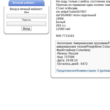
На ходу, только с рейса, состояние х
Личный кабинет
Пригнан из гирмании один хозяин там,
Стоит в Москве.
Вход в личный кабинет:
vin-xlrtg47xs0e507957
Имя
daf 95xf480 тягач сидельный
1999г.
Пароль
Белый
483 л.с.
12580 см2
906-7713163
Категория: Американские грузовики/
американские тягачи/Freightliner Col
Фрейтлайнер Columbia)
Регион: Россия
Код: 737599
Дата: 19.08.10
Осталось дней: -5472
Предложения/Комментарии: 0 [добави