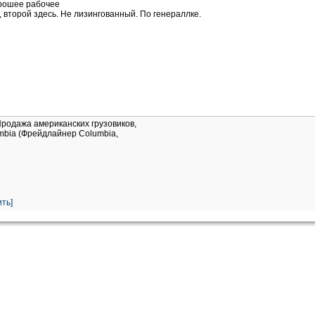
орошее рабочее
 второй здесь. Не лизингованный. По генераллке.
Продажа американских грузовиков,
umbia (Фрейдлайнер Columbia,
ть]