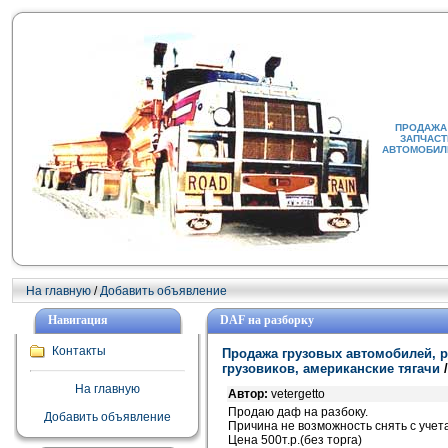
ПРОДАЖА 
ЗАПЧАСТ
АВТОМОБИЛИ
На главную
/
Добавить объявление
Навигация
DAF на разборку
Контакты
Продажа грузовых автомобилей, р
грузовиков, американские тягачи
На главную
Автор:
vetergetto
Продаю даф на разбоку.
Добавить объявление
Причина не возможность снять с учета
Цена 500т.р.(без торга)