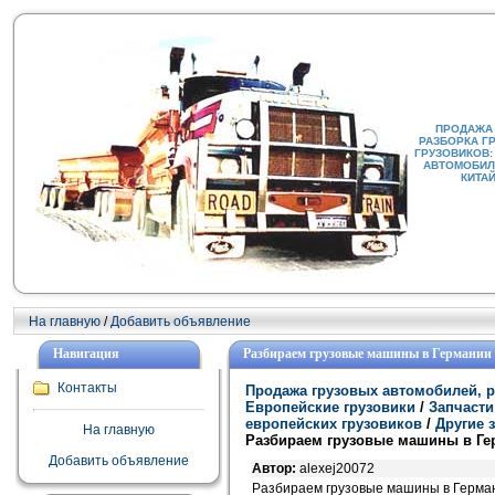
ПРОДАЖА
РАЗБОРКА Г
ГРУЗОВИКОВ:
АВТОМОБИЛИ
КИТА
На главную
/
Добавить объявление
Навигация
Разбираем грузовые машины в Германии
Контакты
Продажа грузовых автомобилей, р
Европейские грузовики
/
Запчасти
европейских грузовиков
/
Другие 
На главную
Разбираем грузовые машины в Ге
Добавить объявление
Автор:
alexej20072
Разбираем грузовые машины в Герман