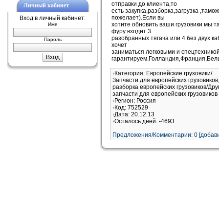
отправки до клиента,то
Личный кабинет
есть закупка,разборка,загрузка ,тамож
пожелает).Если вы
Вход в личный кабинет:
хотите обновить ваши грузовики мы т
Имя
фуру входит 3
разобранных тягача или 4 без двух к
Пароль
хочет
заниматься легковыми и спецтехнико
гарантируем.Голландия,Франция,Бель
Категория: Европейские грузовики/
Запчасти для европейских грузовиков
разборка европейских грузовиков/Дру
запчасти для европейских грузовиков
Регион: Россия
Код: 752529
Дата: 20.12.13
Осталось дней: -4693
Предложения/Комментарии: 0 [добави