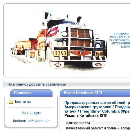
ПРОДАЖА
РАЗБОРКА Г
ГРУЗОВИКОВ:
АВТОМОБИЛИ
КИТА
На главную
/
Добавить объявление
Навигация
Ремонт Китайских КПП
Контакты
Продажа грузовых автомобилей, р
Американские грузовики
/
Продажа
тягачи
/
Freightliner Columbia (Ф
На главную
Ремонт Китайских КПП
Добавить объявление
Автор:
shaft34
Качественный ремонт и полный ассо