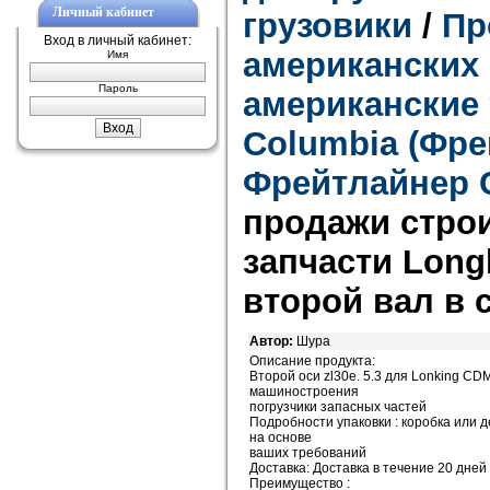
Личный кабинет
грузовики
/
Пр
Вход в личный кабинет:
американских 
Имя
Пароль
американские 
Columbia (Фре
Фрейтлайнер 
продажи стро
запчасти Longk
второй вал в 
Автор:
Шура
Описание продукта:
Второй оси zl30e. 5.3 для Lonking CD
машиностроения
погрузчики запасных частей
Подробности упаковки : коробка или 
на основе
ваших требований
Доставка: Доставка в течение 20 дне
Преимущество :