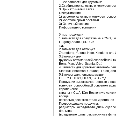
1.Все запчасти для грузовика
2.Стабильное качество и конкуренто
3.Принято малый заказ
Обслуживание :
1) высокое качество и конкурентоспо
2) короткие сроки поставки
3) Отличный сервис
Информация о компании
У нас продукции:
1.запчасти для спецтехника XCMG, Lo
Liugong,Shantui,SDLG и
т.д.
2.запчасти для автобуса
Zhongtong, Yutong, Hige, Kinglong and 
3.Запчасти для
грузовых автомобилей европейской м
Benz, Man, Volvo, Scania, Daf.
4.Запчасти для грузовых автомобилей
Sinotruk, Shacman, Chuanqi, Foton, and
5.Запчаст для легковых машин
GEELY, CHERY, LIFAN, BYD и т.д.
Продукции высококачественные и на
конкурентоспособны.В основном эксп
европейские
страны и США, Юго-Восточную Азию и
вобще
несколько десятков стран и регионов.
Превосходящие продукты:
радиаторы, охладители, диски сцепле
фильтры
(воздушные фильтры, масляные филь