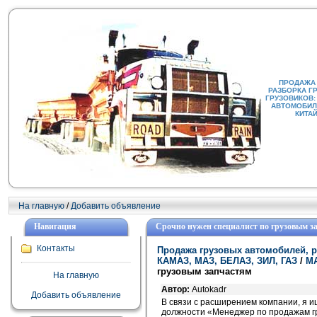
ПРОДАЖА
РАЗБОРКА Г
ГРУЗОВИКОВ:
АВТОМОБИЛИ
КИТА
На главную
/
Добавить объявление
Навигация
Срочно нужен специалист по грузовым з
Контакты
Продажа грузовых автомобилей, р
КАМАЗ, МАЗ, БЕЛАЗ, ЗИЛ, ГАЗ
/
М
грузовым запчастям
На главную
Автор:
Autokadr
Добавить объявление
В связи с расширением компании, я 
должности «Менеджер по продажам г