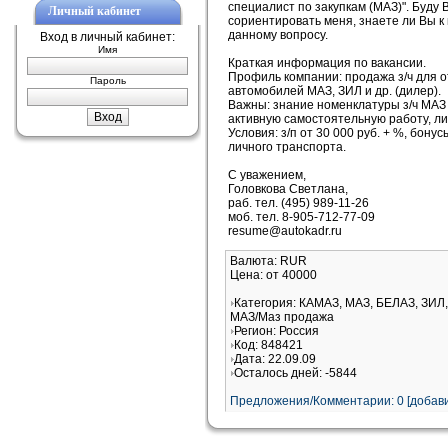
специалист по закупкам (МАЗ)". Буду
Личный кабинет
сориентировать меня, знаете ли Вы к
данному вопросу.
Вход в личный кабинет:
Имя
Краткая информация по вакансии.
Профиль компании: продажа з/ч для 
Пароль
автомобилей МАЗ, ЗИЛ и др. (дилер).
Важны: знание номенклатуры з/ч МАЗ 
активную самостоятельную работу, ли
Условия: з/п от 30 000 руб. + %, бон
личного транспорта.
С уважением,
Головкова Светлана,
раб. тел. (495) 989-11-26
моб. тел. 8-905-712-77-09
resume@autokadr.ru
Валюта: RUR
Цена: от 40000
Категория: КАМАЗ, МАЗ, БЕЛАЗ, ЗИЛ,
МАЗ/Маз продажа
Регион: Россия
Код: 848421
Дата: 22.09.09
Осталось дней: -5844
Предложения/Комментарии: 0 [добави