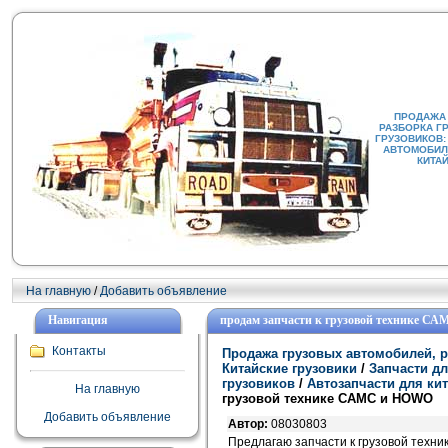
ПРОДАЖА
РАЗБОРКА Г
ГРУЗОВИКОВ:
АВТОМОБИЛИ
КИТА
На главную
/
Добавить объявление
Навигация
продам запчасти к грузовой технике С
Контакты
Продажа грузовых автомобилей, р
Китайские грузовики
/
Запчасти дл
грузовиков
/
Автозапчасти для ки
На главную
грузовой технике САМС и HOWO
Добавить объявление
Автор:
08030803
Предлагаю запчасти к грузовой техни