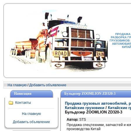
ПРОДАЖА
РАЗБОРКА Г
ГРУЗОВИКОВ:
АВТОМОБИЛИ
КИТА
На главную
/
Добавить объявление
Навигация
Бульдозер ZOOMLION ZD320-3
Контакты
Продажа грузовых автомобилей, р
Китайские грузовики
/
Китайские 
Бульдозер ZOOMLION ZD320-3
На главную
Автор:
STS
Добавить объявление
Продажа спецтехники, запчастей и к
производства Китай