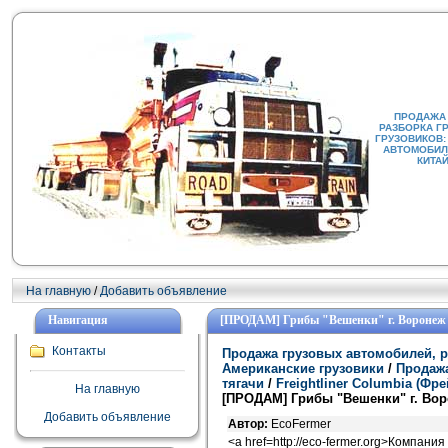
ПРОДАЖА
РАЗБОРКА Г
ГРУЗОВИКОВ:
АВТОМОБИЛИ
КИТА
На главную
/
Добавить объявление
Навигация
[ПРОДАМ] Грибы "Вешенки" г. Воронеж
Контакты
Продажа грузовых автомобилей, р
Американские грузовики
/
Продажа
тягачи
/
Freightliner Columbia (Ф
На главную
[ПРОДАМ] Грибы "Вешенки" г. Во
Добавить объявление
Автор:
EcoFermer
<a href=http://eco-fermer.org>Компан