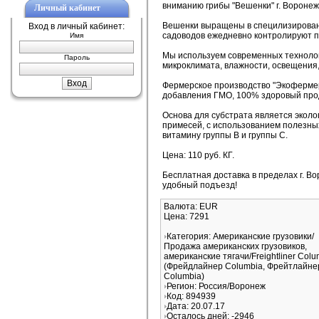
вниманию грибы "Вешенки" г. Воронеж
Личный кабинет
Вешенки выращены в специлизирован
Вход в личный кабинет:
садоводов ежедневно контролируют 
Имя
Мы используем современных техноло
Пароль
микроклимата, влажности, освещения
Фермерское производство "Экоферме
добавления ГМО, 100% здоровый прод
Основа для субстрата является эколог
примесей, с использованием полезн
витамину группы B и группы C.
Цена: 110 руб. КГ.
Бесплатная доставка в пределах г. В
удобный подъезд!
Валюта: EUR
Цена: 7291
Категория: Американские грузовики/
Продажа американских грузовиков,
американские тягачи/Freightliner Colu
(Фрейдлайнер Columbia, Фрейтлайне
Columbia)
Регион: Россия/Воронеж
Код: 894939
Дата: 20.07.17
Осталось дней: -2946